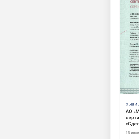
ОБЩИ
АО «М
серти
«Сдел
15 июл