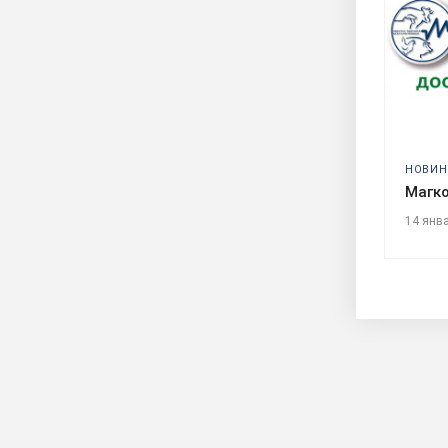
НОВИН
Магк
14 янв