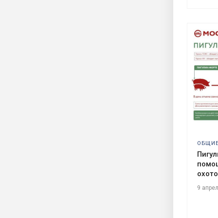
ОБЩИ
Пигул
помощ
охото
9 апре