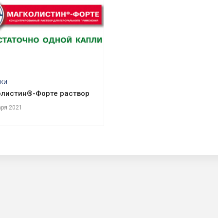
КИ
олистин®-Форте раствор
аря 2021