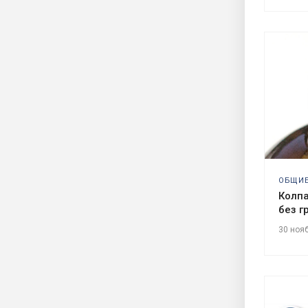
ОБЩИ
Колпа
без г
30 ноя